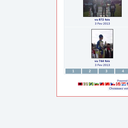
vu 872 fois
3 Fev 2013
vu 744 fois
3 Fev 2013
1
2
3
4
Powered