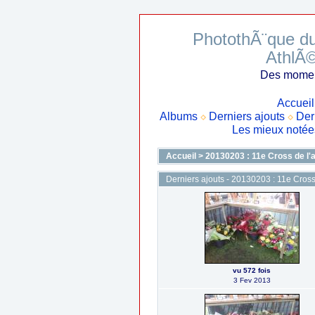
PhotothÃ¨que du
AthlÃ
Des moment
Accueil
Albums
Derniers ajouts
Der
Les mieux notée
Accueil
>
20130203 : 11e Cross de l'
Derniers ajouts - 20130203 : 11e Cros
vu 572 fois
3 Fev 2013